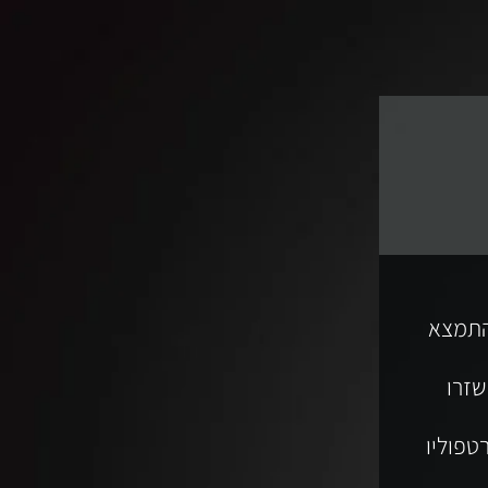
התמצא
שזרו
טפוליו