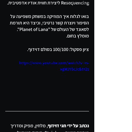
Resequencing ליצירת חווית אודיו אדפטיבית. 
HD Education
בואו לגלות איך המוזיקה במשחק משפיעה על 
הסיפור ויוצרת קשר נרטיבי, וכיצד היא תורמת 
לסאונד של העולם של "Planet of Lana". 
מומלץ בחום.
ציון פסקול: 100/100 בסולם דוידוף.
https://www.youtube.com/watch?v=m-
xgWJV3cJc&t=2s
נכתב על ידי חגי דוידוף
, מלחין, מפיק ומדריך 