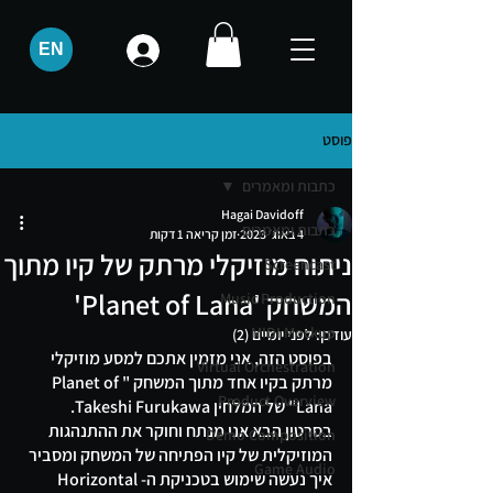
EN
פוסט
כתבות ומאמרים
Hagai Davidoff
כתבות ומאמרים
4 באוג׳ 2023
זמן קריאה 1 דקות
ניתוח מוזיקלי מרתק של קיו מתוך
Screencast
המשחק 'Planet of Lana'
Music Production
MIDI Mockup
עודכן:
לפני יומיים (2)
בפוסט הזה, אני מזמין אתכם למסע מוזיקלי 
Virtual Orchestration
מרתק בקיו אחד מתוך המשחק "Planet of 
Product Overview
Lana" של המלחין Takeshi Furukawa. 
בסרטון הבא אני מנתח וחוקר את ההתנהגות 
Demo Composition
המוזיקלית של קיו הפתיחה של המשחק ומסביר 
Game Audio
איך נעשה שימוש בטכניקת ה-Horizontal 