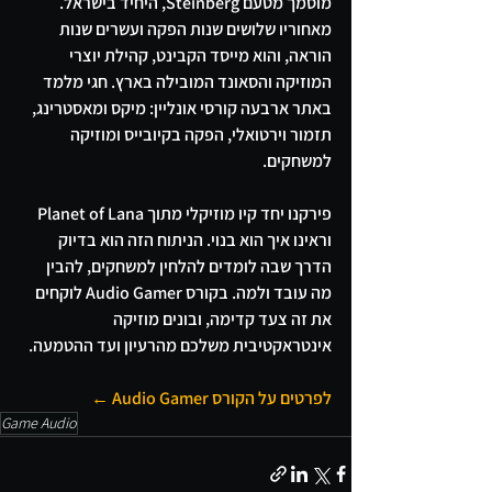
מוסמך מטעם Steinberg, היחיד בישראל. 
מאחוריו שלושים שנות הפקה ועשרים שנות 
הוראה, והוא מייסד הקבינט, קהילת יוצרי 
המוזיקה והסאונד המובילה בארץ. חגי מלמד 
באתר ארבעה קורסי אונליין: מיקס ומאסטרינג, 
תזמור וירטואלי, הפקה בקיובייס ומוזיקה 
למשחקים.
פירקנו יחד קיו מוזיקלי מתוך Planet of Lana 
וראינו איך הוא בנוי. הניתוח הזה הוא בדיוק 
הדרך שבה לומדים להלחין למשחקים, להבין 
מה עובד ולמה. בקורס Audio Gamer לוקחים 
את זה צעד קדימה, ובונים מוזיקה 
אינטראקטיבית משלכם מהרעיון ועד ההטמעה.
לפרטים על הקורס Audio Gamer ←
Game Audio