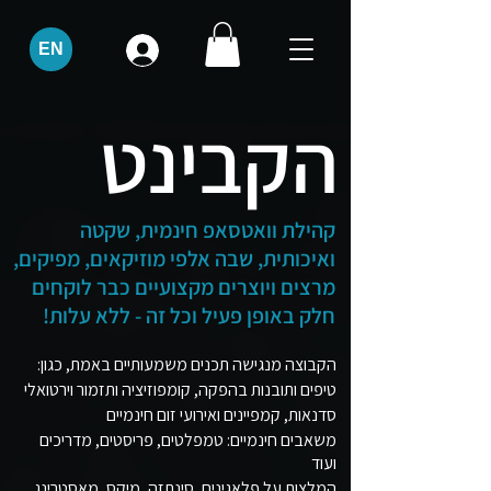
EN
הקבינט
קהילת וואטסאפ חינמית, שקטה
ואיכותית, שבה אלפי מוזיקאים, מפיקים,
מרצים ויוצרים מקצועיים כבר לוקחים
חלק באופן פעיל וכל זה - ללא עלות!
הקבוצה מנגישה תכנים משמעותיים באמת, כגון:
טיפים ותובנות בהפקה, קומפוזיציה ותזמור וירטואלי
סדנאות, קמפיינים ואירועי זום חינמיים
משאבים חינמיים: טמפלטים, פריסטים, מדריכים
ועוד
המלצות על פלאגינים, סינתזה, מיקס, מאסטרינג,