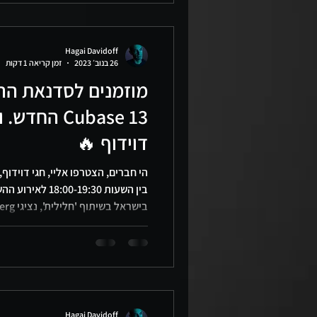
ב
תוכנות הס
Hagai Davidoff
26 בנוב׳ 2023
זמן קריאה 1 דקות
מוזמנים לסדנאת ה
Cubase 13 הח
דוידוף 🔥
אינטראקטיבי שבו השאלות שלכם תה
מקומכם. הזינו את הפרטים שלכם, ו
לוובינר. הכינו את הש
Hagai Davidoff