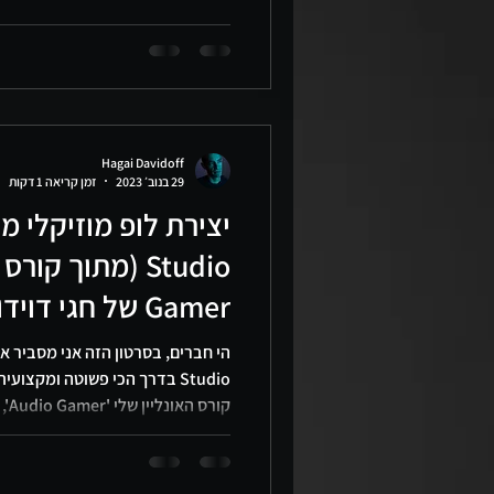
#hdeducation נכתב על יד
מטעם Steinberg, היחיד
ועשרים שנות הוראה, והוא מייסד הק
והסאונד המובילה בארץ. חגי מל
Hagai Davidoff
29 בנוב׳ 2023
זמן קריאה 1 דקות
Gamer של חגי דוידוף)
Studio בדרך הכי פשוטה ומקצוע
מציג את מאחורי הקלעים של יצירת 
מוזיקה משלכם, דרך הבנת עיצוב סא