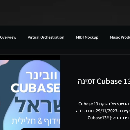
 Overview
Virtual Orchestration
MIDI Mockup
Music Prod
הקלטת הוובינר של Cubase 13 זמינה
הי חברים, הנה ההקלטה של הוובינר הרשמי של השקת Cubase 13
בישראל (בשיתוף עם חלילית), שהתקיים ב-29/11/2023. תודה רבה
לכל מי שהגיע והשתתף, ונתראה בוובינר הבא :) #Cubase13
#OfficialWebinar #M