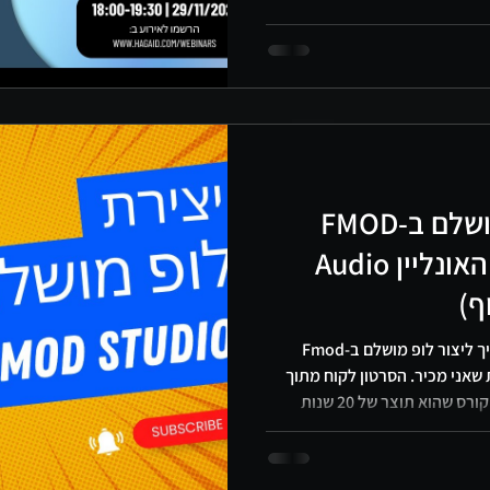
#SoundDesign #Halilit #onlinecourses #קורסיאונליין #קיובייס
י חגי דוידוף, מלחין, מפיק ומדריך מוסמך
 בישראל. מאחוריו שלושים שנות הפקה
בינט, קהילת יוצרי המוזיקה
יצירת לופ מוזיקלי מושלם ב-FMOD
Studio (מתוך קורס האונליין Audio
הי חברים, בסרטון הזה אני מסביר איך ליצור לופ מושלם ב-Fmod
ית שאני מכיר. הסרטון לקוח מתוך
קורס האונליין שלי 'Audio Gamer', קורס שהוא תוצר של 20 שנות
עשייה בתחום והוראה במכללות הגדולות ביותר בישראל. בקורס זה אני
מוזיקה למשחקי וידאו. מהלחנת
ונד ועד לשימוש בתוכנות