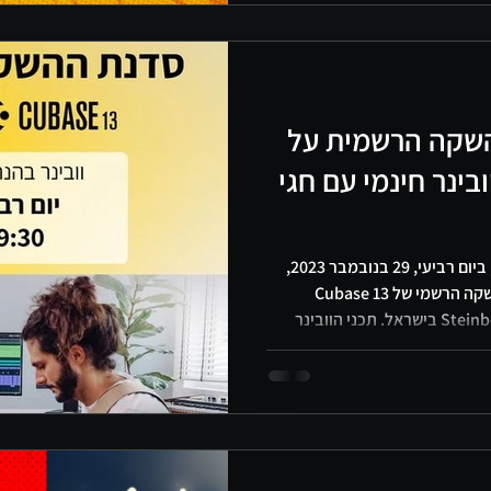
מקצועיות כמו FMOD ו-Unity, הקורס 'Audio Gamer' מכסה הכל.
קורס תלמדו: יצירת מוזיקה ו-SFX דינמיים ואדפטיביים עבודה עם
השקה הרשמית על
דש. וובינר חינמי עם חגי
הי חברים, הצטרפו אליי, חגי דוידוף, ביום רביעי, 29 בנובמבר 2023,
בין השעות 18:00-19:30 לאירוע ההשקה הרשמי של Cubase 13
בישראל בשיתוף 'חלילית', נציגי Steinberg בישראל. תכני הוובינר
סקירה מעמיקה של הכלים והעדכונים האחרונים ב-Cubase 13. טיפים
מעשיים וטכניקות לשיפור ה-Workflow שלכם. סשן Q&A
יינה במרכז הבמה. איך להצטרף
לחצו על הקישור הבא כדי להירשם ל-Webinar חינם ולהבטיח את
תקבלו הודעת דוא"ל עם הקישור